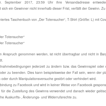
. September 2017, 23:59 Uhr ihre Versandadresse entwede
ich ein Gewinner nicht innerhalb dieser Frist, verfällt der Gewinn. Zu
gniertes Taschenbuch von „Der Totensucher“, T-Shirt (Größe: L) mit Co
Der Totensucher“
Der Totensucher“
n Anspruch genommen werden, ist nicht übertragbar und nicht in Ba
t.
Teilnahmebedingungen jederzeit zu ändern bzw. das Gewinnspiel oder
er zu beenden. Dies kann beispielsweise der Fall sein, wenn der p
oder durch Manipulationsversuche gestört oder verhindert wird.
erbindung zu Facebook und wird in keiner Weise von Facebook gesponsert
für die Zustellung des Gewinns verwendet und danach wieder gelösch
che Auskunfts-, Änderungs- und Widerrufsrechte zu.