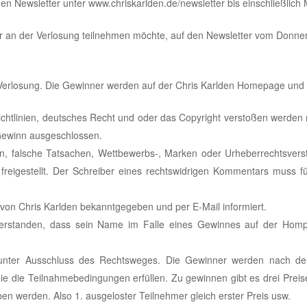
 Newsletter unter www.chriskarlden.de/newsletter bis einschließlich 
r an der Verlosung teilnehmen möchte, auf den Newsletter vom Donners
Verlosung. Die Gewinner werden auf der Chris Karlden Homepage und p
chtlinien, deutsches Recht und oder das Copyright verstoßen werde
 Gewinn ausgeschlossen.
, falsche Tatsachen, Wettbewerbs-, Marken oder Urheberrechtsverst
 freigestellt. Der Schreiber eines rechtswidrigen Kommentars muss
on Chris Karlden bekanntgegeben und per E-Mail informiert.
nverstanden, dass sein Name im Falle eines Gewinnes auf der Hom
 unter Ausschluss des Rechtsweges. Die Gewinner werden nach dem
 die die Teilnahmebedingungen erfüllen. Zu gewinnen gibt es drei Prei
en werden. Also 1. ausgeloster Teilnehmer gleich erster Preis usw.