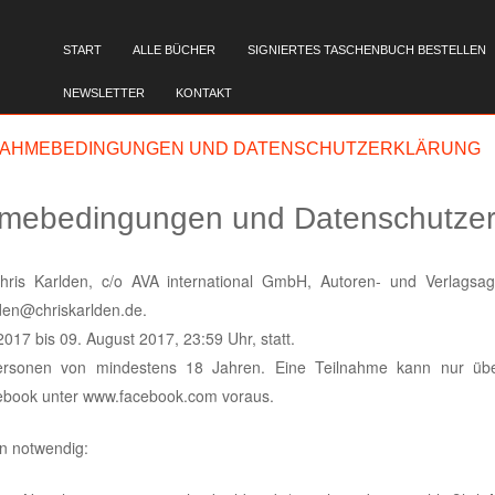
SKIP TO CONTENT
START
ALLE BÜCHER
SIGNIERTES TASCHENBUCH BESTELLEN
Menu
NEWSLETTER
KONTAKT
LNAHMEBEDINGUNGEN UND DATENSCHUTZERKLÄRUNG
hmebedingungen und Datenschutzer
Chris Karlden, c/o AVA international GmbH, Autoren- und Verlagsag
en@chriskarlden.de.
017 bis 09. August 2017, 23:59 Uhr, statt.
Personen von mindestens 18 Jahren. Eine Teilnahme kann nur über
cebook unter www.facebook.com voraus.
en notwendig: