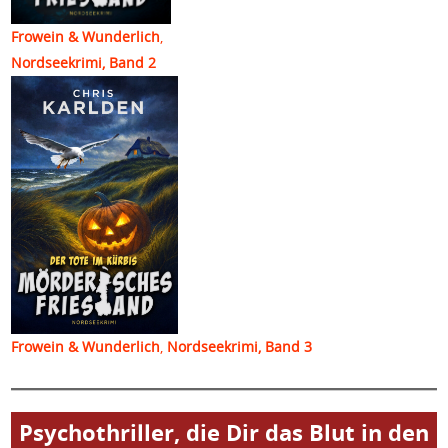
Frowein & Wunderlich
,
Nordseekrimi, Band 2
Frowein & Wunderlich
,
Nordseekrimi, Band 3
Psychothriller, die Dir das Blut in den