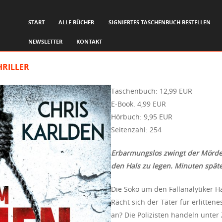
SKIP TO CONTENT
START
ALLE BÜCHER
SIGNIERTES TASCHENBUCH BESTELLEN
Menu
NEWSLETTER
KONTAKT
HRILLER
Taschenbuch: 12,99 EUR
E-Book. 4,99 EUR
Hörbuch: 9,95 EUR
Seitenzahl: 254
Erbarmungslos zwingt der Mörder
den Hals zu legen. Minuten späte
Die Soko um den Fallanalytiker H
Rächt sich der Täter für erlittene
an? Die Polizisten handeln unter