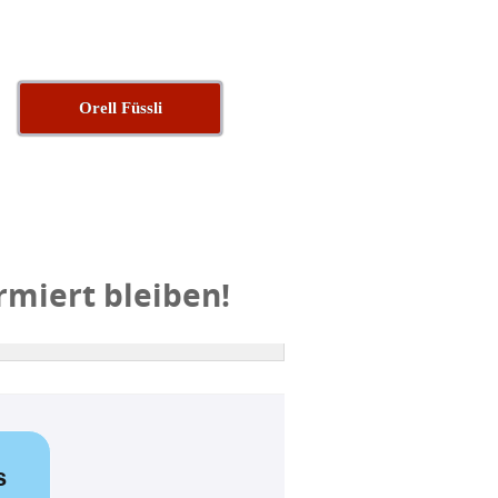
Orell Füssli
rmiert bleiben!
s