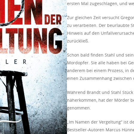
ersten Mal zugeschlagen, und we
Zur gleichen Zeit versucht Grego
zu verarbeiten. Der beurlaubte S
Hinweis auf den Unfallverursach
zurückließ.
Schon bald finden Stahl und sei
Mordopfer. Sie alle haben bei Ger
anderem bei einem Prozess, in de
einen Zusammenhang zwischen d
Während Brandt und Stahl Stück 
näherkommen, hat der Mörder ber
genommen.
„Im Namen der Vergeltung“ ist de
Bestseller-Autoren Marcus Hünne